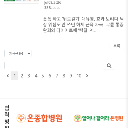
Jul 08, 2026
38 Readed
숏폼 타고 ‘뒤로걷기’ 대유행, 효과 보려다 낙
상 위험도 안 쓰던 하체 근육 자극…무릎 통증
완화와 다이어트에 '탁월' 계...
목록
1
2
3
4
5
6
7
8
9
10
협
력
병