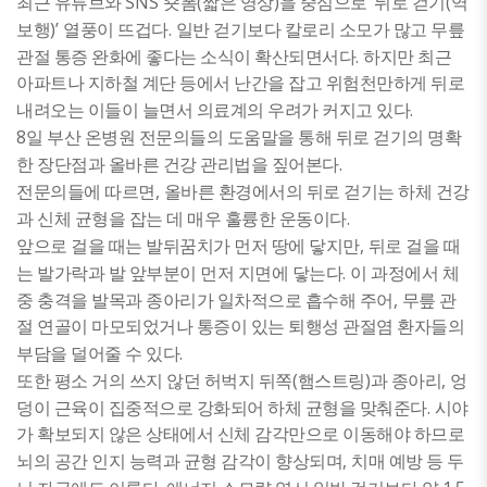
SNS
(
)
‘
(
최근 유튜브와
숏폼
짧은 영상
을 중심으로
뒤로 걷기
역
)’
.
보행
열풍이 뜨겁다
일반 걷기보다 칼로리 소모가 많고 무릎
.
관절 통증 완화에 좋다는 소식이 확산되면서다
하지만 최근
아파트나 지하철 계단 등에서 난간을 잡고 위험천만하게 뒤로
.
내려오는 이들이 늘면서 의료계의 우려가 커지고 있다
8
일 부산 온병원 전문의들의 도움말을 통해 뒤로 걷기의 명확
.
한 장단점과 올바른 건강 관리법을 짚어본다
,
전문의들에 따르면
올바른 환경에서의 뒤로 걷기는 하체 건강
.
과 신체 균형을 잡는 데 매우 훌륭한 운동이다
,
앞으로 걸을 때는 발뒤꿈치가 먼저 땅에 닿지만
뒤로 걸을 때
.
는 발가락과 발 앞부분이 먼저 지면에 닿는다
이 과정에서 체
,
중 충격을 발목과 종아리가 일차적으로 흡수해 주어
무릎 관
절 연골이 마모되었거나 통증이 있는 퇴행성 관절염 환자들의
.
부담을 덜어줄 수 있다
(
)
,
또한 평소 거의 쓰지 않던 허벅지 뒤쪽
햄스트링
과 종아리
엉
.
덩이 근육이 집중적으로 강화되어 하체 균형을 맞춰준다
시야
가 확보되지 않은 상태에서 신체 감각만으로 이동해야 하므로
,
뇌의 공간 인지 능력과 균형 감각이 향상되며
치매 예방 등 두