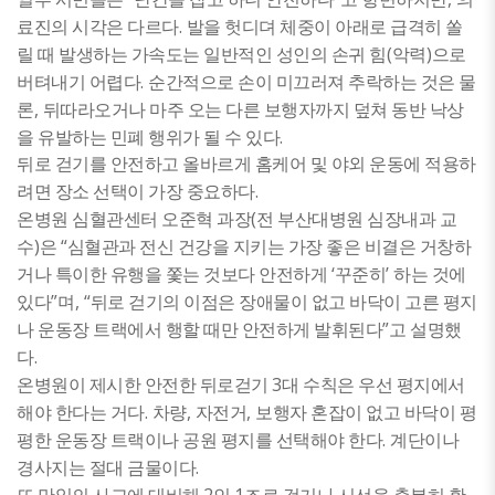
.
료진의 시각은 다르다
발을 헛디뎌 체중이 아래로 급격히 쏠
(
)
릴 때 발생하는 가속도는 일반적인 성인의 손귀 힘
악력
으로
.
버텨내기 어렵다
순간적으로 손이 미끄러져 추락하는 것은 물
,
론
뒤따라오거나 마주 오는 다른 보행자까지 덮쳐 동반 낙상
.
을 유발하는 민폐 행위가 될 수 있다
뒤로 걷기를 안전하고 올바르게 홈케어 및 야외 운동에 적용하
.
려면 장소 선택이 가장 중요하다
(
온병원 심혈관센터 오준혁 과장
전 부산대병원 심장내과 교
)
“
수
은
심혈관과 전신 건강을 지키는 가장 좋은 비결은 거창하
‘
’
거나 특이한 유행을 쫓는 것보다 안전하게
꾸준히
하는 것에
”
, “
있다
며
뒤로 걷기의 이점은 장애물이 없고 바닥이 고른 평지
”
나 운동장 트랙에서 행할 때만 안전하게 발휘된다
고 설명했
.
다
3
온병원이 제시한 안전한 뒤로걷기
대 수칙은 우선 평지에서
.
,
,
해야 한다는 거다
차량
자전거
보행자 혼잡이 없고 바닥이 평
.
평한 운동장 트랙이나 공원 평지를 선택해야 한다
계단이나
.
경사지는 절대 금물이다
2
1