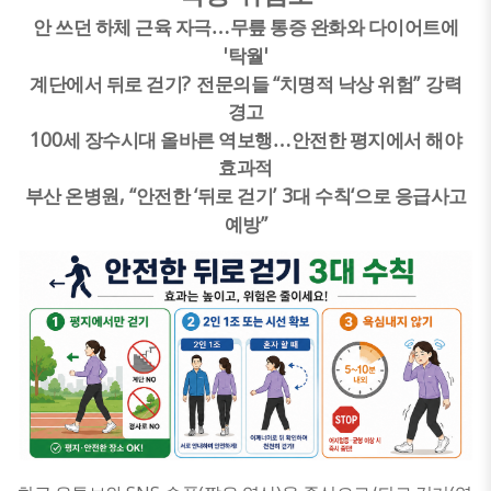
안 쓰던 하체 근육 자극
…
무릎 통증 완화와 다이어트에
'
'
탁월
?
“
”
계단에서 뒤로 걷기
전문의들
치명적 낙상 위험
강력
경고
100
세 장수시대 올바른 역보행
…
안전한 평지에서 해야
효과적
, “
‘
’ 3
‘
부산 온병원
안전한
뒤로 걷기
대 수칙
으로 응급사고
”
예방