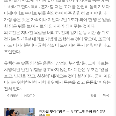
또 만일의 사고에 대비해
인
조로 걷거나 시선을 충분히 확
.
,
보하라고 한다
특히
혼자 할 때는 고개를 완전히 돌리기보다
.
어깨너머로 수시로 뒤를 확인하며 아주 천천히 걸어야 한다
2
1
,
가장 좋은 것은 가족이나 지인과
인
조가 되어 한 명은 앞을
.
한 명은 뒤를 보며 서로의 안내자가 되어주는 것이다
,
의료진은 지나친
욕심을 버리고
전체 걷기 운동 시간 중 뒤로
5
10
,
걷기는
∼
분 내외로 가볍게 조합하는 것이 좋으며
조금이
라도 어지러움이나 균형 상실이 느껴지면 즉시 멈춰야 한다고
.
조언한다
,
유행하는 숏폼 영상은 운동의 장점만 부각할 뿐
그에 따르는
.
‘
치명적인 안전 위험을 경고하지 않는다
계단은 무조건
앞을
,
,
’
.
보고
난간을 잡고
천천히
내려오는 것이 철칙이다
굳이 계단
이라는 위험천만한 시험대 위에서 목숨을 걸고 운동할 이유는
.
전혀 없다
PREV
NEXT
댓글
목록
휴가철 맞아 “밝은 눈 찾자”…맞춤형 라식문의
급증