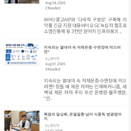
Aug 04, 2026
2 Readed
WHO·콩고AIP와 '다국적 구호망' 구축해 의
약품 긴급 지원 대웅바이오·GC녹십자 협조로
소염진통제 등 3천만 원어치 인프라붕괴 ...
지속되는 열대야 속 저체온증·수면장애 막으려
면?
by 관리자
Aug 01, 2026
9 Readed
지속되는 열대야 속 저체온증·수면장애 막으
려면? 잠들 때 체온 저하는 인체메커니즘, 새
벽녘 체온 저하 주의 부산 온병원-울주병원,
“선...
폭염의 일상화, 온열질환 넘어 식중독·방광염까
지
by 관리자
Jul 30, 2026