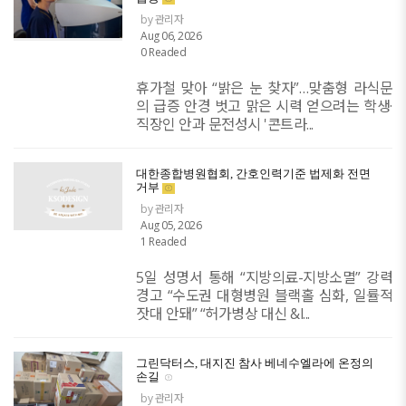
by 관리자
Aug 06, 2026
0 Readed
휴가철 맞아 “밝은 눈 찾자”…맞춤형 라식문
의 급증 안경 벗고 맑은 시력 얻으려는 학생·
직장인 안과 문전성시 '콘트라...
대한종합병원협회, 간호인력기준 법제화 전면
거부
by 관리자
Aug 05, 2026
1 Readed
5일 성명서 통해 “지방의료-지방소멸” 강력
경고 “수도권 대형병원 블랙홀 심화, 일률적
잣대 안돼” “허가병상 대신 &l...
그린닥터스, 대지진 참사 베네수엘라에 온정의
손길
by 관리자