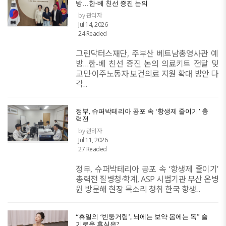
방…한-베 친선 증진 논의
by 관리자
Jul 14, 2026
24 Readed
그린닥터스재단, 주부산 베트남총영사관 예
방…한-베 친선 증진 논의 ​의료키트 전달 및
교민·이주노동자 보건의료 지원 확대 방안 다
각...
정부, 슈퍼박테리아 공포 속 ‘항생제 줄이기’ 총
력전
by 관리자
Jul 11, 2026
27 Readed
정부, 슈퍼박테리아 공포 속 ‘항생제 줄이기’
총력전 질병청·학계, ASP 시범기관 부산 온병
원 방문해 현장 목소리 청취 한국 항생...
“휴일의 ‘빈둥거림’, 뇌에는 보약 몸에는 독” 슬
기로운 휴식은?