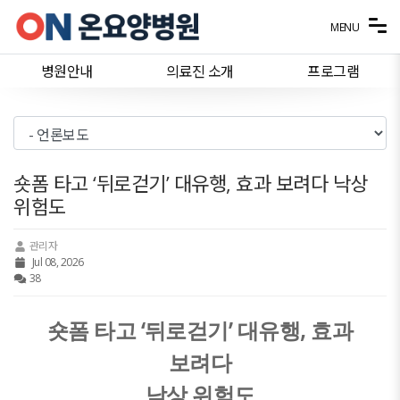
메뉴 건너뛰기
MENU
병원안내
의료진 소개
프로그램
숏폼 타고 ‘뒤로걷기’ 대유행, 효과 보려다 낙상
위험도
관리자
Jul 08, 2026
38
‘
’
,
숏폼 타고
뒤로걷기
대유행
효과
보려다
낙상 위험도