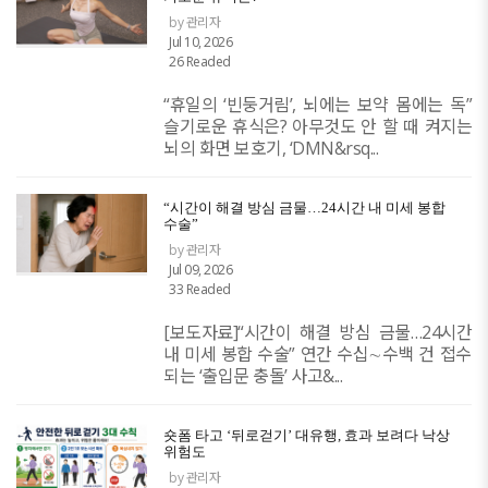
by 관리자
Jul 10, 2026
26 Readed
“휴일의 ‘빈둥거림’, 뇌에는 보약 몸에는 독”
슬기로운 휴식은? 아무것도 안 할 때 켜지는
뇌의 화면 보호기, ‘DMN&rsq...
​“시간이 해결 방심 금물…24시간 내 미세 봉합
수술”
by 관리자
Jul 09, 2026
33 Readed
[보도자료]​“시간이 해결 방심 금물…24시간
내 미세 봉합 수술” 연간 수십∼수백 건 접수
되는 ‘출입문 충돌’ 사고&...
숏폼 타고 ‘뒤로걷기’ 대유행, 효과 보려다 낙상
위험도
by 관리자