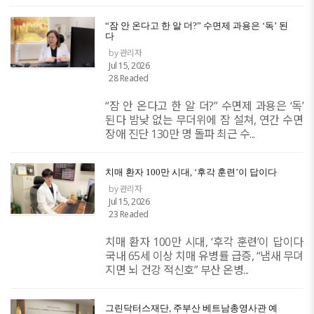
“잠 안 온다고 한 알 더?” 수면제 과용은 ‘독’ 된
다
by 관리자
Jul 15, 2026
28 Readed
“잠 안 온다고 한 알 더?” 수면제 과용은 ‘독’
된다 밤낮 없는 무더위에 잠 설쳐, 연간 수면
장애 진단 130만 명 돌파 최근 수...
치매 환자 100만 시대, ‘후각 훈련’이 답이다
by 관리자
Jul 15, 2026
23 Readed
치매 환자 100만 시대, ‘후각 훈련’이 답이다
국내 65세 이상 치매 유병률 급증, “냄새 무뎌
지면 뇌 건강 적신호” 부산 온병...
​그린닥터스재단, 주부산 베트남총영사관 예