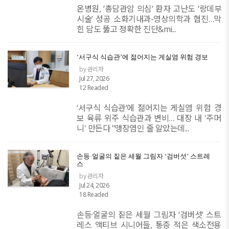
온병원, ‘총담관암 의심’ 환자 고난도 ‘랑데부
시술’ 성공 소화기내과-영상의학과 협진…막
힌 담도 뚫고 정확한 진단&mi...
‘서구식 식습관’에 젊어지는 게실염 위험 경보
by 관리자
Jul 27, 2026
12 Readed
‘서구식 식습관’에 젊어지는 게실염 위험 경
보 육류 위주 식습관과 변비… 대장 내 '주머
니' 만든다 "맹장염인 줄 알았는데...
손등·얼굴의 짙은 세월 그림자 ‘검버섯’ 스트레
스
by 관리자
Jul 24, 2026
18 Readed
손등·얼굴의 짙은 세월 그림자 ‘검버섯’ 스트
레스 액티브 시니어들, 통증 적은 색소전용