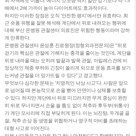
.
1.5
뇌 자극에도 이롭다
에너지 소모량 역시 일반 걷기보다 약
2
.
배에서
배 가까이 높아 다이어트에도 효과적이다
‘
’
.
하지만 이러한 장점은 오직
안전한 평지
에서만 유효하다
최
근 숏폼 유행을 잘못 해석해 계단에서 뒤로 내려오는 행위에
대해 부산 온병원 관절센터 의료진은 위험한 행동이라며 강하
.
게 만류한다
(
)
“
온병원 관절센터 윤성훈 진료원장
정형외과전문의
은
뒤로
,
걷기의 핵심은 관절에 가해지는 충격을 줄이는 것인데
계단을
,
뒤로 내려올 때는 오히려 발끝과 발목 관절
아킬레스건에 비
정상적인 체중 부하와 긴장이 쏠리게 되므로 운동 효과를 보기
”
.
는커녕 관절을 더 망가뜨릴 수 있다
고 경고했다
‘
’
.
무엇보다 심각한 문제는
치명적인 낙상 사고
다
사람은 앞으
로 넘어질 때 본능적으로 손을 뻗어 안면이나 상체를 보호할
.
수 있다
하지만 계단에서 뒤로 미끄러지면 무게 중심이 완전
(
)
히 뒤로 무너지면서 손을 쓸 틈도 없이 척추와 후두부
뒤통수
.
,
가 계단 모서리에 직접 부딪히게 된다
이는 뇌진탕
두개골 골
,
절
척추 손상 등 생명을 위협하거나 영구적 마비를 초래하는
.
대형 사고로 이어진다
“
”
,
일부 시민들은
난간을 잡고 하니 안전하다
고 항변하지만
의