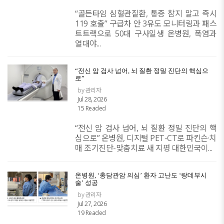
“골든타임 심혈관질환, 통증 참지 말고 즉시
119 호출” 구급차 안 3유도 모니터링과 패스
트트랙으로 50대 구사일생 온병원, 폭염과
열대야...
“전신 암 검사 넘어, 뇌 질환 정밀 진단의 핵심으
로”
by 관리자
Jul 28, 2026
15 Readed
“전신 암 검사 넘어, 뇌 질환 정밀 진단의 핵
심으로” 온병원, 디지털 PET-CT로 파킨슨·치
매 조기진단-맞춤치료 새 지평 대한민국이...
온병원, ‘총담관암 의심’ 환자 고난도 ‘랑데부시
술’ 성공
by 관리자
Jul 27, 2026
19 Readed