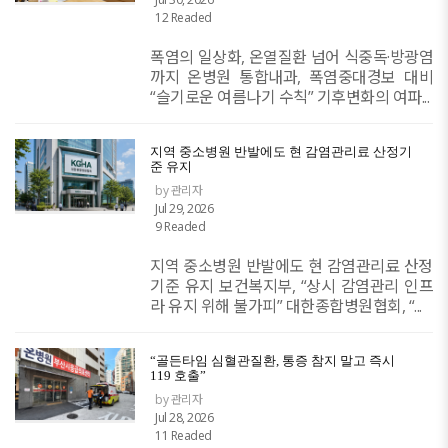
12 Readed
폭염의 일상화, 온열질환 넘어 식중독·방광염
까지 온병원 통합내과, 폭염중대경보 대비
“슬기로운 여름나기 수칙” 기후변화의 여파...
지역 중소병원 반발에도 현 감염관리료 산정기
준 유지
by 관리자
Jul 29, 2026
9 Readed
지역 중소병원 반발에도 현 감염관리료 산정
기준 유지 보건복지부, “상시 감염관리 인프
라 유지 위해 불가피” 대한종합병원협회, “...
“골든타임 심혈관질환, 통증 참지 말고 즉시
119 호출”
by 관리자
Jul 28, 2026
11 Readed