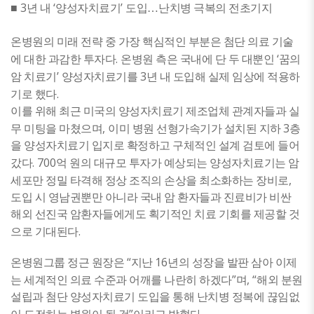
3
‘
’
​■
년 내
양성자치료기
도입
…
난치병 극복의 전초기지
온병원의 미래 전략 중 가장 핵심적인 부분은 첨단 의료 기술
.
‘
에 대한 과감한 투자다
온병원 측은 국내에 단 두 대뿐인
꿈의
’
3
암 치료기
양성자치료기를
년 내 도입해 실제 임상에 적용하
.
기로 했다
이를 위해 최근 미국의 양성자치료기 제조업체 관계자들과 실
,
3
무 미팅을 마쳤으며
이미 병원 선형가속기가 설치된 지하
층
을 양성자치료기 입지로 확정하고 구체적인 설계 검토에 들어
. 700
갔다
억 원의 대규모 투자가 예상되는 양성자치료기는 암
,
세포만 정밀 타격해 정상 조직의 손상을 최소화하는 장비로
도입 시 영남권뿐만 아니라 국내 암 환자들과 진료비가 비싼
해외 선진국 암환자들에게도 획기적인 치료 기회를 제공할 것
.
으로 기대된다
“
16
온병원그룹 정근 원장은
지난
년의 성장을 발판 삼아 이제
”
, “
는 세계적인 의료 수준과 어깨를 나란히 하겠다
며
해외 분원
설립과 첨단 양성자치료기 도입을 통해 난치병 정복에 끊임없
”
.