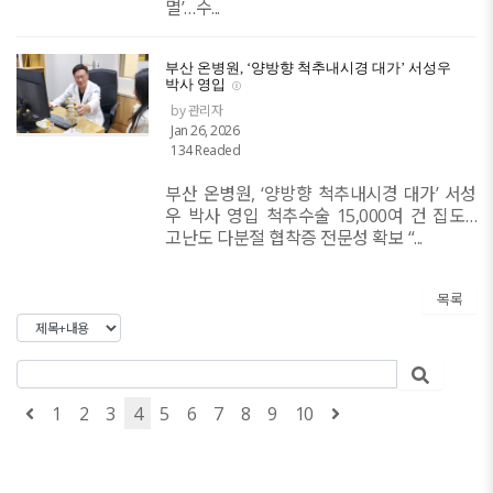
멸’…수...
부산 온병원, ‘양방향 척추내시경 대가’ 서성우
박사 영입
by 관리자
Jan 26, 2026
134 Readed
부산 온병원, ‘양방향 척추내시경 대가’ 서성
우 박사 영입 척추수술 15,000여 건 집도…
고난도 다분절 협착증 전문성 확보 “...
목록
1
2
3
4
5
6
7
8
9
10