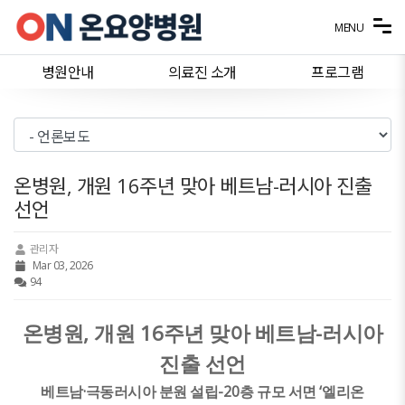
메뉴 건너뛰기
MENU
병원안내
의료진 소개
프로그램
온병원, 개원 16주년 맞아 베트남-러시아 진출
선언
관리자
Mar 03, 2026
94
,
16
-
온병원
개원
주년 맞아 베트남
러시아
진출 선언
·
-20
‘
베트남
극동러시아 분원 설립
층 규모 서면
엘리온