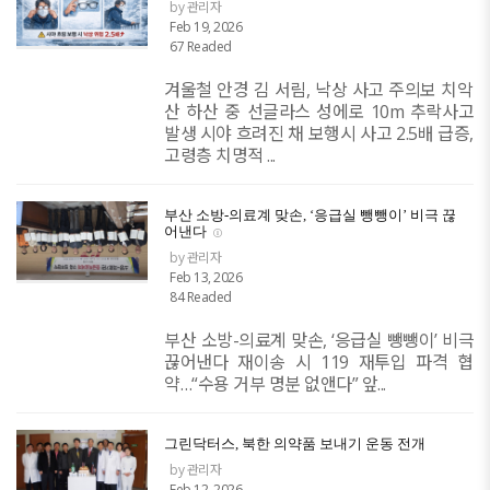
by 관리자
Feb 19, 2026
67 Readed
겨울철 안경 김 서림, 낙상 사고 주의보 치악
산 하산 중 선글라스 성에로 10m 추락사고
발생 시야 흐려진 채 보행시 사고 2.5배 급증,
고령층 치명적 ...
부산 소방-의료계 맞손, ‘응급실 뺑뺑이’ 비극 끊
어낸다
by 관리자
Feb 13, 2026
84 Readed
부산 소방-의료계 맞손, ‘응급실 뺑뺑이’ 비극
끊어낸다 재이송 시 119 재투입 파격 협
약…“수용 거부 명분 없앤다” 앞...
그린닥터스, 북한 의약품 보내기 운동 전개
by 관리자
Feb 12, 2026