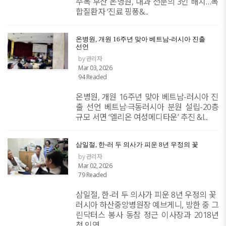
주목 부산 온병원, 내과 전문의 3인 배치…복
합질환자 ‘진료 핑퐁&...
온병원, 개원 16주년 맞아 베트남-러시아 진출
선언
by 관리자
Mar 03, 2026
94 Readed
온병원, 개원 16주년 맞아 베트남-러시아 진
출 선언 ​베트남·극동러시아 분원 설립-20층
규모 서면 ‘엘리온 여성메디타운’ 추진 &l...
삼일절, 한-러 두 의사가 피운 8년 우정의 꽃
by 관리자
Mar 02, 2026
79 Readed
삼일절, 한-러 두 의사가 피운 8년 우정의 꽃 ​
러시아 하산중앙병원장 예브게니, 방한 중 그
린닥터스 봉사 동참 정근 이사장과 2018년
첫 인연…...