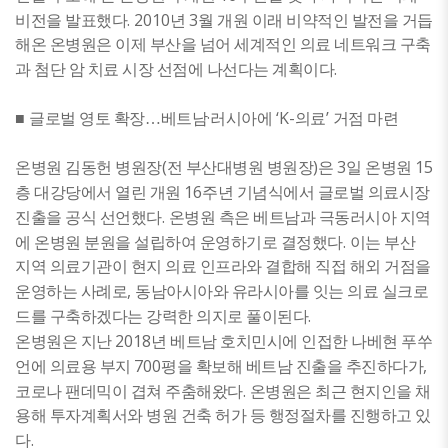
. 2010
3
비전을 발표했다
년
월 개원 이래 비약적인 발전을 거듭
해온 온병원은 이제 부산을 넘어 세계적인 의료 네트워크 구축
.
과 첨단 암 치료 시장 선점에 나선다는 계획이다
·
‘K-
’
​■
글로벌 영토 확장
…
베트남
러시아에
의료
거점 마련
(
)
3
15
온병원 김동헌 병원장
전 부산대병원 병원장
은
일 온병원
16
층 대강당에서 열린 개원
주년 기념식에서 글로벌 의료시장
.
진출을 공식 선언했다
온병원 측은 베트남과 극동러시아 지역
.
에 온병원 분원을 설립하여 운영하기로 결정했다
이는 부산
지역 의료기관이 현지 의료 인프라와 결합해 직접 해외 거점을
,
운영하는 사례로
동남아시아와 유라시아를 잇는 의료 실크로
.
드를 구축하겠다는 강력한 의지로 풀이된다
2018
온병원은 지난
년 베트남 호치민시에 인접한 나베현 푸쑤
700
,
언에 의료용 부지
평을 확보해 베트남 진출을 추진하다가
.
코로나 팬데믹이 겹쳐 주춤해왔다
온병원은 최근 현지인을 채
용해 투자계획서와 병원 건축 허가 등 행정절차를 진행하고 있
.
다