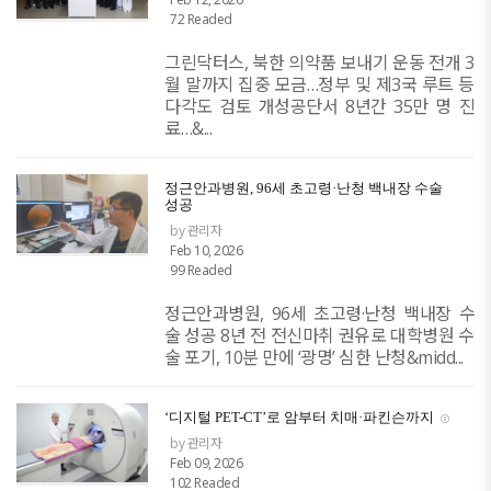
72 Readed
그린닥터스, 북한 의약품 보내기 운동 전개 3
월 말까지 집중 모금…정부 및 제3국 루트 등
다각도 검토 개성공단서 8년간 35만 명 진
료…&...
정근안과병원, 96세 초고령·난청 백내장 수술
성공
by 관리자
Feb 10, 2026
99 Readed
정근안과병원, 96세 초고령·난청 백내장 수
술 성공 8년 전 전신마취 권유로 대학병원 수
술 포기, 10분 만에 ‘광명’ 심한 난청&midd...
‘디지털 PET-CT’로 암부터 치매·파킨슨까지
by 관리자
Feb 09, 2026
102 Readed