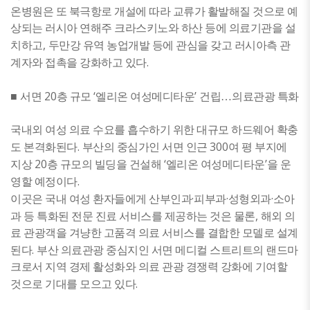
온병원은 또 북극항로 개설에 따라 교류가 활발해질 것으로 예
상되는 러시아 연해주 크라스키노와 하산 등에 의료기관을 설
,
치하고
두만강 유역 농업개발 등에 관심을 갖고 러시아측 관
.
계자와 접촉을 강화하고 있다
20
‘
’
​■
서면
층 규모
엘리온 여성메디타운
건립
…
의료관광 특화
국내외 여성 의료 수요를 흡수하기 위한 대규모 하드웨어 확충
.
300
도 본격화된다
부산의 중심가인 서면 인근
여 평 부지에
20
‘
’
지상
층 규모의 빌딩을 건설해
엘리온 여성메디타운
을 운
.
영할 예정이다
·
·
·
이곳은 국내 여성 환자들에게 산부인과
피부과
성형외과
소아
,
과 등 특화된 전문 진료 서비스를 제공하는 것은 물론
해외 의
료 관광객을 겨냥한 고품격 의료 서비스를 결합한 모델로 설계
.
된다
부산 의료관광 중심지인 서면 메디컬 스트리트의 랜드마
크로서 지역 경제 활성화와 의료 관광 경쟁력 강화에 기여할
.
것으로 기대를 모으고 있다