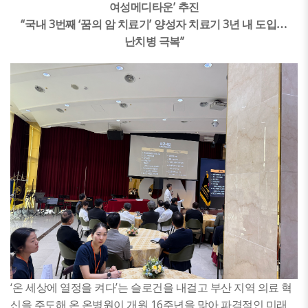
’
여성메디타운
추진
“
3
‘
’
3
국내
번째
꿈의 암 치료기
양성자 치료기
년 내 도입
…
”
난치병 극복
‘
’
온 세상에 열정을 켜다
는 슬로건을 내걸고 부산 지역 의료 혁
16
신을 주도해 온 온병원이 개원
주년을 맞아 파격적인 미래