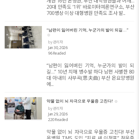
개원 16년 온병원, 부산 대학병원들과 어깨…
20대 만족도 ‘1위’ 바로미터여론연구소, 부산
700병상 이상 대형병원 만족도 조사 발...
“남편이 잃어버린 기억, 누군가의 발이 되길…”
by 관리자
Jan 30, 2026
96 Readed
“남편이 잃어버린 기억, 누군가의 발이 되
길…” 10년 치매 병수발 하다 남편 사별한 80
대 아내의 사부곡(思夫曲) 부산 온요양병원
에...
약물 없이 뇌 자극으로 우울증 고친다!
by 관리자
Jan 29, 2026
220 Readed
약물 없이 뇌 자극으로 우울증 고친다! 부산
온병원 TMS 도입 “치료 새 이정표” 적응증