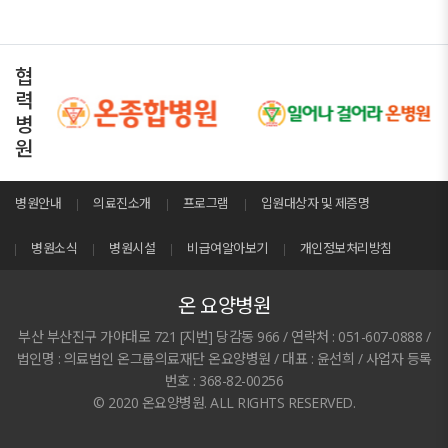
협
력
병
원
병원안내
의료진소개
프로그램
입원대상자 및 제증명
병원소식
병원시설
비급여알아보기
개인정보처리방침
온 요양병원
부산 부산진구 가야대로 721 [지번] 당감동 966 / 연락처 : 051-607-0888 /
법인명 : 의료법인 온그룹의료재단 온요양병원 / 대표 : 윤선희 / 사업자 등록
번호 : 368-82-00256
© 2020 온요양병원. ALL RIGHTS RESERVED.