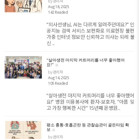
by 관리자
Aug 18, 2025
142 Readed
“의사선생님, AI는 다르게 알려주던데요?” 인
공지능 검색 서비스 보편화로 의료현장 불편
가중 인터넷 정보만 신뢰하고 의사는 되레 불
신 ...
“살아생전 마지막 커트머리를 너무 좋아했어
요!”
by 관리자
Aug 14, 2025
105 Readed
“살아생전 마지막 커트머리를 너무 좋아했어
요!” 병원 미용봉사에 환자-보호자, “아픔 잊
고 가장 행복한 시간” 15년째 온병원...
평소 흉통-호흡곤란 등 관찰습관이 골든타임 확
보
by 관리자