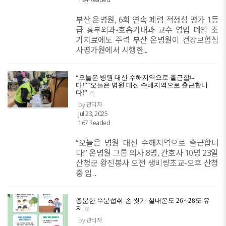
부산 온병원, 6회 연속 폐렴 적정성 평가 1등
급 흉부외과-호흡기내과 교수 영입 폐암 조
기치료에도 주력 부산 온병원이 건강보험심
사평가원에서 시행한...
“오늘은 병원 대신 수해지역으로 출근합니
다!”“오늘은 병원 대신 수해지역으로 출근합니
다!”
by 관리자
Jul 23, 2025
167 Readed
“오늘은 병원 대신 수해지역으로 출근합니
다!” 온병원 그룹 의사 8명, 간호사 10명 23일
산청군 왕진봉사 오전 생비량초교-오후 산청
중 임...
충분한 수분섭취-손 씻기-실내온도 26∼28도 유
지
by 관리자