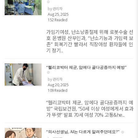
by 관리자
Aug 25, 2025
152 Readed
가임기여성, 난소낭종절제 위해 로봇수술 선
호 온병원 산부인과, “난소기능과 가임력 보
존” 회복기간 빨라서 직장여성 환자들에 인
기 정기...
“헬리코박터 제균, 암에다 골다공증까지 예방”
by 관리자
Aug 20, 2025
109 Readed
“헬리코박터 제균, 암에다 골다공증까지 예
방” 국립보건원, “50세 이상 여성에게서 효과
가 뚜렷” 발표 70세 여성 70% 고통&he...
“의사선생님, AI는 다르게 알려주던데요?”