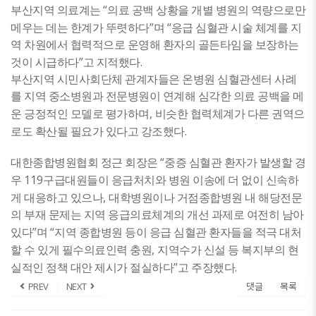
“
부산지역 의료계는
의료 공백 상황을 개별 병원의 역량으로만
”
“
메우는 데는 한계가 뚜렷하다
며
응급 심혈관 시술 체계를 지
역 차원에서 협력적으로 운영해 환자의 골든타임을 보장하는
”
.
것이 시급하다
고 지적했다
부산지역 시민사회단체 관계자들은 온병원 심혈관센터 사례
를 지역 중소병원과 전문병원이 연계해 심각한 의료 공백을 메
,
운 긍정적인 모델로 평가하며
비슷한 협력체계가 다른 권역으
.
로도 확산될 필요가 있다고 강조했다
“
대한종합병원협회 정근 회장은
중증 심혈관 환자가 발생할 경
119
우
구급대원들이 응급처치와 병원 이송에 더 없이 신속하
,
게 대응하고 있으나
대학병원이나 거점종합병원 내 해당전문
의 부재 문제는 지역 응급의료체계의 개선 과제로 여전히 남아
”
“
있다
며
지역 종합병원 등이 응급 심혈관 환자들을 적극 대처
,
할 수 있게 필수의료인력 충원
지역수가 신설 등 복지부의 현
”
.
실적인 정책 대안 제시가 절실하다
고 주장했다
PREV
NEXT
댓글
목록