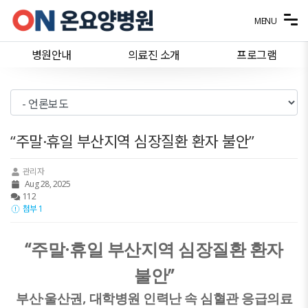
메뉴 건너뛰기
MENU
병원안내
의료진 소개
프로그램
“주말·휴일 부산지역 심장질환 환자 불안”
관리자
Aug 28, 2025
112
첨부 1
“
·
주말
휴일 부산지역 심장질환 환자
”
불안
·
,
부산
울산권
대학병원 인력난 속 심혈관 응급의료