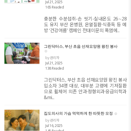
Jul 21, 2025
165 Readed
충분한 수분섭취-손 씻기-실내온도 26∼28
도 유지 부산 온병원, 온열질환·식중독 등 예
방 ‘건강여름’ 캠페인 전대미문의 폭염에...
그린닥터스, 부산 초읍 선재요양원 왕진 봉사
by 관리자
Jul 21, 2025
138 Readed
그린닥터스, 부산 초읍 선재요양원 왕진 봉사
입소자 34명 대상, 대부분 고령에 기저질환
으로 휠체어 의존 안과·정형외과·응급의학과
&mi...
집도의사의 가슴 먹먹하게 한 따뜻한 모정
by 관리자
Jul 16, 2025
145 Readed