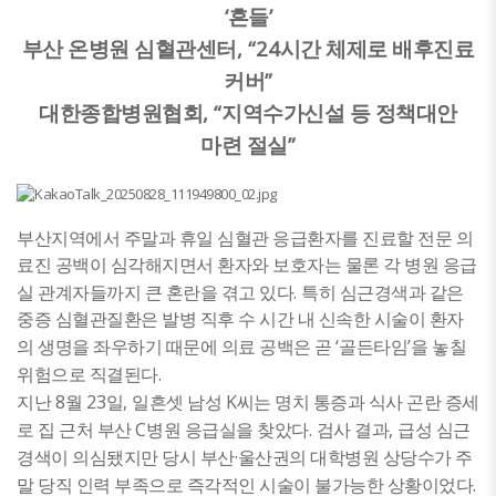
‘
’
흔들
, “24
부산 온병원 심혈관센터
시간 체제로 배후진료
”
커버
, “
대한종합병원협회
지역수가신설 등 정책대안
”
마련 절실
부산지역에서 주말과 휴일 심혈관 응급환자를 진료할 전문 의
료진 공백이 심각해지면서 환자와 보호자는 물론 각 병원 응급
.
실 관계자들까지 큰 혼란을 겪고 있다
특히 심근경색과 같은
중증 심혈관질환은 발병 직후 수 시간 내 신속한 시술이 환자
‘
’
의 생명을 좌우하기 때문에 의료 공백은 곧
골든타임
을 놓칠
.
위험으로 직결된다
8
23
,
K
지난
월
일
일흔셋 남성
씨는 명치 통증과 식사 곤란 증세
C
.
,
로 집 근처 부산
병원 응급실을 찾았다
검사 결과
급성 심근
·
경색이 의심됐지만 당시 부산
울산권의 대학병원 상당수가 주
.
말 당직 인력 부족으로 즉각적인 시술이 불가능한 상황이었다