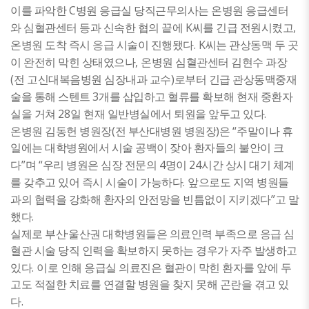
C
이를 파악한
병원 응급실 당직근무의사는 온병원 응급센터
K
,
와 심혈관센터 등과 신속한 협의 끝에
씨를 긴급 전원시켰고
. K
온병원 도착 즉시 응급 시술이 진행됐다
씨는 관상동맥 두 곳
,
이 완전히 막힌 상태였으나
온병원 심혈관센터 김현수 과장
(
)
전 고신대복음병원 심장내과 교수
로부터 긴급 관상동맥중재
3
술을 통해 스텐트
개를 삽입하고 혈류를 확보해 현재 중환자
28
.
실을 거쳐
일 현재 일반병실에서 퇴원을 앞두고 있다
(
)
“
온병원 김동헌 병원장
전 부산대병원 병원장
은
주말이나 휴
일에는 대학병원에서 시술 공백이 잦아 환자들의 불안이 크
”
“
4
24
다
며
우리 병원은 심장 전문의
명이
시간 상시 대기 체계
.
를 갖추고 있어 즉시 시술이 가능하다
앞으로도 지역 병원들
”
과의 협력을 강화해 환자의 안전망을 빈틈없이 지키겠다
고 말
.
했다
·
실제로 부산
울산권 대학병원들은 의료인력 부족으로 응급 심
혈관 시술 당직 인력을 확보하지 못하는 경우가 자주 발생하고
.
있다
이로 인해 응급실 의료진은 혈관이 막힌 환자를 앞에 두
고도 적절한 치료를 연결할 병원을 찾지 못해 곤란을 겪고 있
.
다