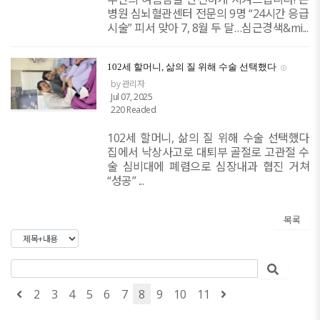
병원 심뇌혈관센터 전문의 9명 “24시간 응급
시술” 피서 맞아 7, 8월 두 달…심근경색&mi...
102세 할머니, 삶의 질 위해 수술 선택했다
by 관리자
Jul 07, 2025
220 Readed
102세 할머니, 삶의 질 위해 수술 선택했다
집에서 낙상사고로 대퇴부 골절로 고관절 수
술 심비대에 폐렴으로 심장내과 협진 거쳐
“성공” ...
목록
2
3
4
5
6
7
8
9
10
11