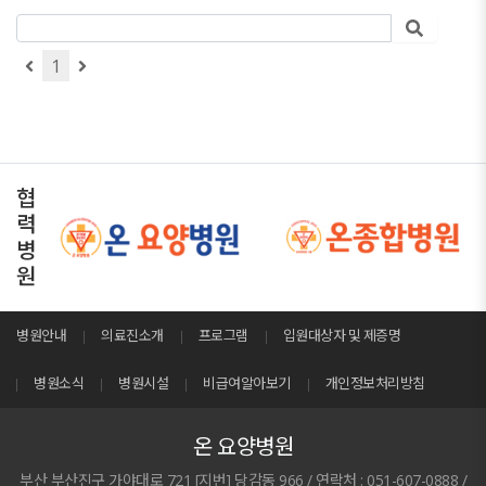
1
협
력
병
원
병원안내
의료진소개
프로그램
입원대상자 및 제증명
병원소식
병원시설
비급여알아보기
개인정보처리방침
온 요양병원
부산 부산진구 가야대로 721 [지번] 당감동 966 / 연락처 : 051-607-0888 /