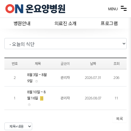
메뉴 건너뛰기
MENU
병원안내
의료진 소개
프로그램
번호
제목
글쓴이
날짜
조회
8월 3일 ~ 8월
2
관리자
2026.07.31
206
9일
8월 10일 ~ 8
1
월 16일
관리자
2026.08.07
11
목록