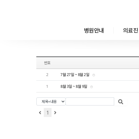
메뉴 건너뛰기
병원안내
의료진
번호
2
7월 27일 ~ 8월 2일
1
8월 3일 ~ 8월 9일
1