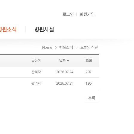
로그인
회원가입
병원소식
병원시설
Home
병원소식
오늘의 식단
Home
병원소식
오늘의 식단
글쓴이
날짜
조회
관리자
2026.07.24
297
관리자
2026.07.31
196
목록