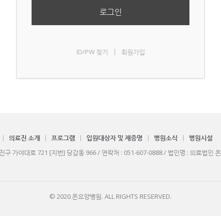
로그인
ID/PW 찾기
회원가입
|
의료진 소개
프로그램
입원대상자 및 제증명
병원소식
병원시설
구 가야대로 721 [지번] 당감동 966 / 연락처 : 051-607-0888 / 법인명 : 의료
© 2020 온요양병원. ALL RIGHTS RESERVED.