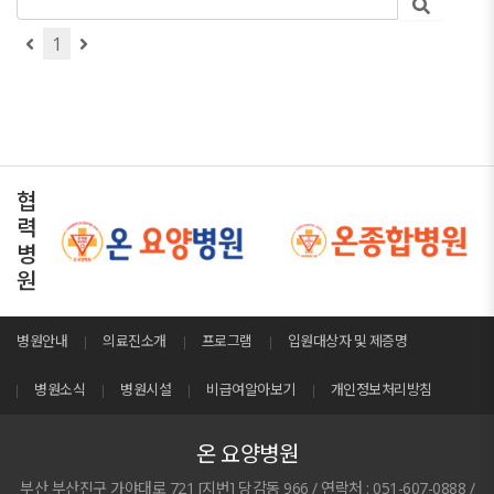
1
협
력
병
원
병원안내
의료진소개
프로그램
입원대상자 및 제증명
병원소식
병원시설
비급여알아보기
개인정보처리방침
온 요양병원
부산 부산진구 가야대로 721 [지번] 당감동 966 / 연락처 : 051-607-0888 /