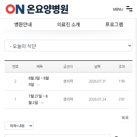
메뉴 건너뛰기
MENU
병원안내
의료진 소개
프로그램
번호
제목
글쓴이
날짜
조회
8월 3일 ~ 8월
2
관리자
2026.07.31
199
9일
7월 27일 ~ 8
1
관리자
2026.07.24
297
월 2일
목록