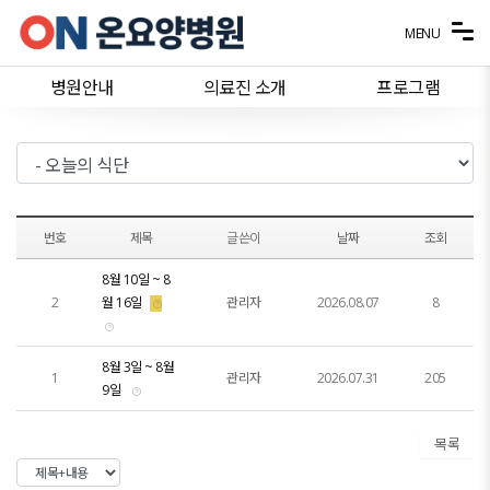
메뉴 건너뛰기
MENU
병원안내
의료진 소개
프로그램
번호
제목
글쓴이
날짜
조회
8월 10일 ~ 8
2
월 16일
관리자
2026.08.07
8
8월 3일 ~ 8월
1
관리자
2026.07.31
205
9일
목록