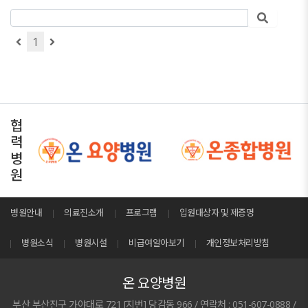
1
협
력
병
원
병원안내
의료진소개
프로그램
입원대상자 및 제증명
병원소식
병원시설
비급여알아보기
개인정보처리방침
온 요양병원
부산 부산진구 가야대로 721 [지번] 당감동 966 / 연락처 : 051-607-0888 /