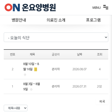
메뉴 건너뛰기
MENU
병원안내
의료진 소개
프로그램
번호
제목
글쓴이
날짜
조회
8월 10일 ~ 8
2
월 16일
관리자
2026.08.07
4
8월 3일 ~ 8월
1
관리자
2026.07.31
202
9일
목록