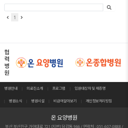
1
협
력
병
원
병원안내
의료진소개
프로그램
입원대상자 및 제증명
병원소식
병원시설
비급여알아보기
개인정보처리방침
온 요양병원
부산 부산진구 가야대로 721 [지번] 당감동 966 / 연락처 : 051-607-0888 /