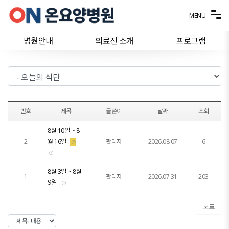
메뉴 건너뛰기
MENU
병원안내
의료진 소개
프로그램
번호
제목
글쓴이
날짜
조회
8월 10일 ~ 8
2
월 16일
관리자
2026.08.07
6
8월 3일 ~ 8월
1
관리자
2026.07.31
203
9일
목록