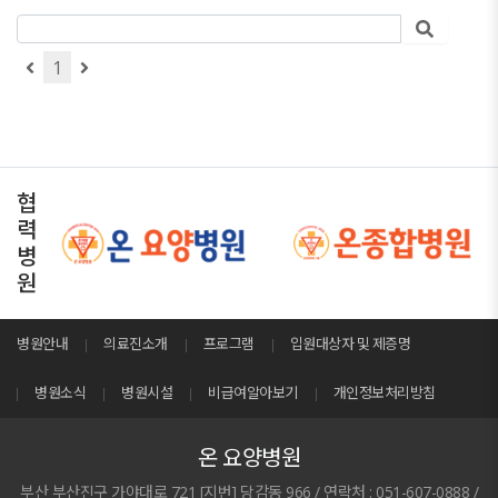
1
협
력
병
원
병원안내
의료진소개
프로그램
입원대상자 및 제증명
병원소식
병원시설
비급여알아보기
개인정보처리방침
온 요양병원
부산 부산진구 가야대로 721 [지번] 당감동 966 / 연락처 : 051-607-0888 /