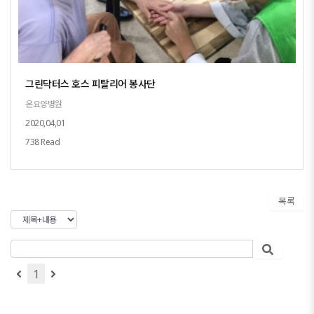
그린닥터스 호스 피탈리어 봉사단
온요양병원
2020,04,01
738 Read
목록
1