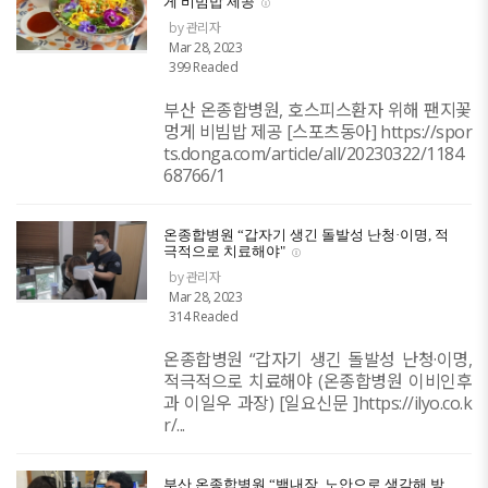
게 비빔밥 제공
by 관리자
Mar 28, 2023
399 Readed
부산 온종합병원, 호스피스환자 위해 팬지꽃
멍게 비빔밥 제공 [스포츠동아] https://spor
ts.donga.com/article/all/20230322/1184
68766/1
온종합병원 “갑자기 생긴 돌발성 난청·이명, 적
극적으로 치료해야"
by 관리자
Mar 28, 2023
314 Readed
온종합병원 “갑자기 생긴 돌발성 난청·이명,
적극적으로 치료해야 (온종합병원 이비인후
과 이일우 과장) [일요신문 ]https://ilyo.co.k
r/...
부산 온종합병원 “백내장, 노안으로 생각해 방