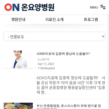
메뉴 건너뛰기
MENU
병원안내
의료진 소개
프로그램
ADHD치료제 집중력 향상에 도움될까?
by 관리자
Apr 17, 2023
1109 Readed
ADHD치료제 집중력 향상에 도움될까? ​ ​ 서
울 강남 학원가 '마약 음료 사건' 이후 크게 관
심 끌어 온종합병원 행동발달증진센터 "집중
력 향...
부산 온종합병원, 호스피스환자 위해 팬지꽃 멍