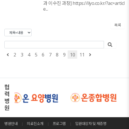
과 이수진 과장] https://ilyo.co.kr/?ac=articl
e...
목록
2
3
4
5
6
7
8
9
10
11
협
력
병
원
병원안내
의료진소개
프로그램
입원대상자 및 제증명