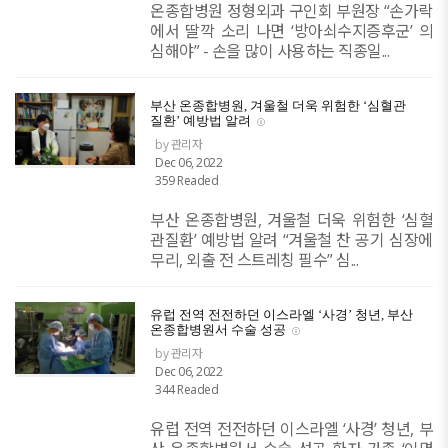
온종합병원 정형외과 구인회 부원장 “손가락
에서 딸깍 소리 나면 ‘방아쇠수지증후군’ 의
심해야” - 손을 많이 사용하는 직종일...
부산 온종합병원, 겨울철 더욱 위험한 ‘심혈관
질환’ 예방법 알려
by 관리자
Dec 06, 2022
359 Readed
부산 온종합병원, 겨울철 더욱 위험한 ‘심혈
관질환’ 예방법 알려 “겨울철 찬 공기 심장에
무리, 외출 전 스트레칭 필수” 심...
유럽 전역 전전하던 이스라엘 ‘사경’ 청년, 부산
온종합병원서 수술 성공
by 관리자
Dec 06, 2022
344 Readed
유럽 전역 전전하던 이스라엘 ‘사경’ 청년, 부