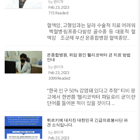
by 관리자
Feb 23, 2023
715 Readed
혈액암, 고형암과는 달라 수술적 치료 어려워
​ 백혈병·림프종·다발성 골수종 등 대표적 혈
액암 ​ ​ ​ 조군제 부산 온종합병원 혈액종양...
온종합병원, 위암 원인 헬리코박터 균 치료 방법
안내
by 관리자
Feb 23, 2023
3099 Readed
“한국 인구 50% 감염돼 있다고 추정” 티비 광
고에서 한번쯤 ‘헬리코박터 파일로리 균’이란
단어를 들어본 적이 있을 것이다. ...
튀르키예 대지진 대한민국 긴급의료봉사단 파
견 소식입니다.
by 관리자
Feb 23, 2023