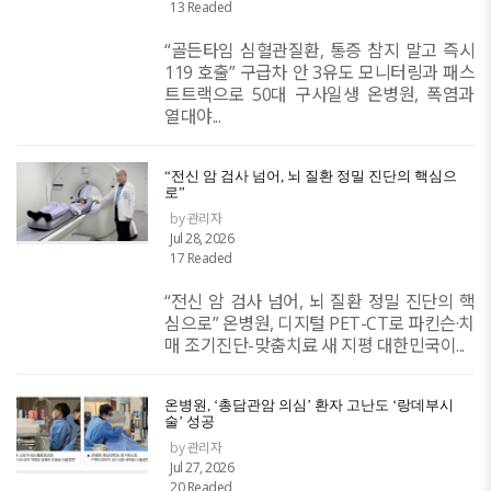
13 Readed
“골든타임 심혈관질환, 통증 참지 말고 즉시
119 호출” 구급차 안 3유도 모니터링과 패스
트트랙으로 50대 구사일생 온병원, 폭염과
열대야...
“전신 암 검사 넘어, 뇌 질환 정밀 진단의 핵심으
로”
by 관리자
Jul 28, 2026
17 Readed
“전신 암 검사 넘어, 뇌 질환 정밀 진단의 핵
심으로” 온병원, 디지털 PET-CT로 파킨슨·치
매 조기진단-맞춤치료 새 지평 대한민국이...
온병원, ‘총담관암 의심’ 환자 고난도 ‘랑데부시
술’ 성공
by 관리자
Jul 27, 2026
20 Readed