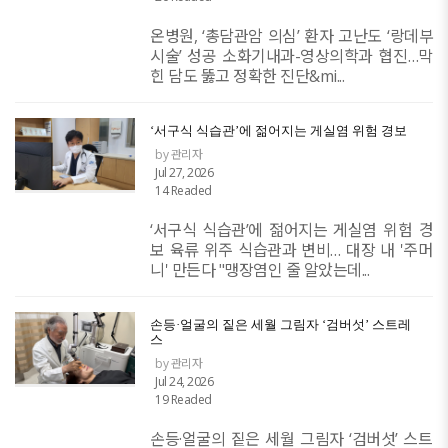
온병원, ‘총담관암 의심’ 환자 고난도 ‘랑데부
시술’ 성공 소화기내과-영상의학과 협진…막
힌 담도 뚫고 정확한 진단&mi...
‘서구식 식습관’에 젊어지는 게실염 위험 경보
by 관리자
Jul 27, 2026
14 Readed
‘서구식 식습관’에 젊어지는 게실염 위험 경
보 육류 위주 식습관과 변비… 대장 내 '주머
니' 만든다 "맹장염인 줄 알았는데...
손등·얼굴의 짙은 세월 그림자 ‘검버섯’ 스트레
스
by 관리자
Jul 24, 2026
19 Readed
손등·얼굴의 짙은 세월 그림자 ‘검버섯’ 스트