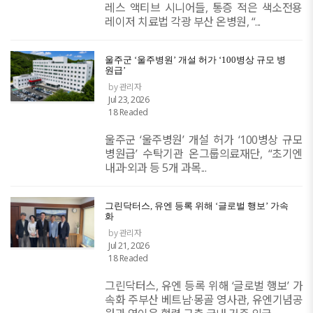
레스 액티브 시니어들, 통증 적은 색소전용
레이저 치료법 각광 부산 온병원, “...
​울주군 ‘울주병원’ 개설 허가 ‘100병상 규모 병
원급’
by 관리자
Jul 23, 2026
18 Readed
울주군 ‘울주병원’ 개설 허가 ‘100병상 규모
병원급’ 수탁기관 온그룹의료재단, “초기엔
내과·외과 등 5개 과목...
그린닥터스, 유엔 등록 위해 ‘글로벌 행보’ 가속
화
by 관리자
Jul 21, 2026
18 Readed
그린닥터스, 유엔 등록 위해 ‘글로벌 행보’ 가
속화 주부산 베트남·몽골 영사관, 유엔기념공