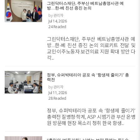
​그린닥터스재단, 주부산 베트남총영사관 예
방…한-베 친선 증진 논의
by 관리자
Jul 14, 2026
24 Readed
그린닥터스재단, 주부산 베트남총영사관 예
방…한-베 친선 증진 논의 ​의료키트 전달 및
교민·이주노동자 보건의료 지원 확대 방안 다
각...
정부, 슈퍼박테리아 공포 속 ‘항생제 줄이기’ 총
력전
by 관리자
Jul 11, 2026
28 Readed
정부, 슈퍼박테리아 공포 속 ‘항생제 줄이기’
총력전 질병청·학계, ASP 시범기관 부산 온병
원 방문해 현장 목소리 청취 한국 항생...