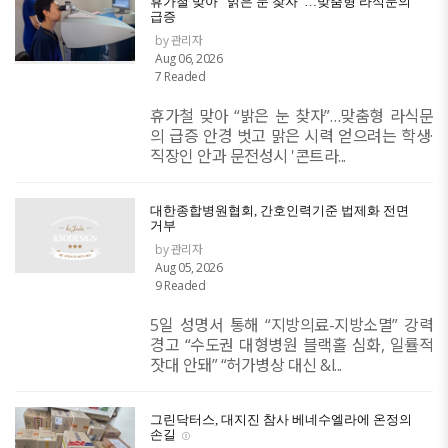
휴가철 맞아 “밝은 눈 찾자”…맞춤형 라식문의
급증
by 관리자
Aug 06, 2026
7 Readed
휴가철 맞아 “밝은 눈 찾자”…맞춤형 라식문
의 급증 안경 벗고 맑은 시력 얻으려는 학생·
직장인 안과 문전성시 '콘트라...
대한종합병원협회, 간호인력기준 법제화 전면
거부
by 관리자
Aug 05, 2026
9 Readed
5일 성명서 통해 “지방의료-지방소멸” 강력
경고 “수도권 대형병원 블랙홀 심화, 일률적
잣대 안돼” “허가병상 대신 &l...
그린닥터스, 대지진 참사 베네수엘라에 온정의
손길