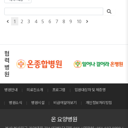
1
2
3
4
5
6
7
8
9
10
협
력
병
원
병원안내
의료진소개
프로그램
입원대상자 및 제증명
병원소식
병원시설
비급여알아보기
개인정보처리방침
온 요양병원