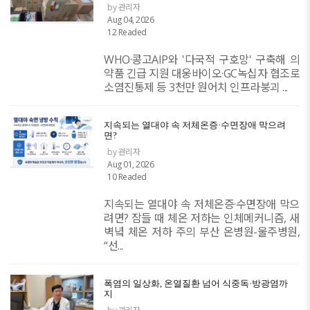
by 관리자
Aug 04, 2026
12 Readed
WHO·콩고AIP와 '다국적 구호망' 구축해 의
약품 긴급 지원 대웅바이오·GC녹십자 협조로
소염진통제 등 3천만 원어치 인프라붕괴 ...
지속되는 열대야 속 저체온증·수면장애 막으려
면?
by 관리자
Aug 01, 2026
10 Readed
지속되는 열대야 속 저체온증·수면장애 막으
려면? 잠들 때 체온 저하는 인체메커니즘, 새
벽녘 체온 저하 주의 부산 온병원-울주병원,
“선...
폭염의 일상화, 온열질환 넘어 식중독·방광염까
지