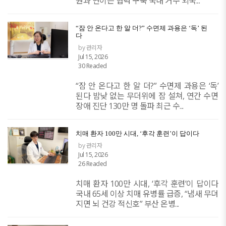
원과 연이은 협력 구축 국내 거주 외국...
“잠 안 온다고 한 알 더?” 수면제 과용은 ‘독’ 된
다
by 관리자
Jul 15, 2026
30 Readed
“잠 안 온다고 한 알 더?” 수면제 과용은 ‘독’
된다 밤낮 없는 무더위에 잠 설쳐, 연간 수면
장애 진단 130만 명 돌파 최근 수...
치매 환자 100만 시대, ‘후각 훈련’이 답이다
by 관리자
Jul 15, 2026
26 Readed
치매 환자 100만 시대, ‘후각 훈련’이 답이다
국내 65세 이상 치매 유병률 급증, “냄새 무뎌
지면 뇌 건강 적신호” 부산 온병...