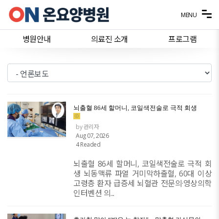
메뉴 건너뛰기
MENU
병원안내
의료진 소개
프로그램
뇌출혈 86세 할머니, 코일색전술로 극적 회생
by 관리자
Aug 07, 2026
4 Readed
뇌출혈 86세 할머니, 코일색전술로 극적 회
생 뇌동맥류 파열 거미막하출혈, 60대 이상
고령층 환자 급증세 뇌혈관 전문의·영상의학
인터벤션 의...