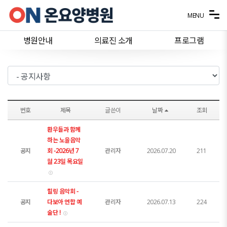
메뉴 건너뛰기
MENU
병원안내
의료진 소개
프로그램
번호
제목
글쓴이
날짜
조회
환우들과 함께
하는 노을음악
공지
회 -2026년 7
관리자
2026.07.20
211
월 23일 목요일
힐링 음악회 -
공지
다보아 연합 예
관리자
2026.07.13
224
술단 !