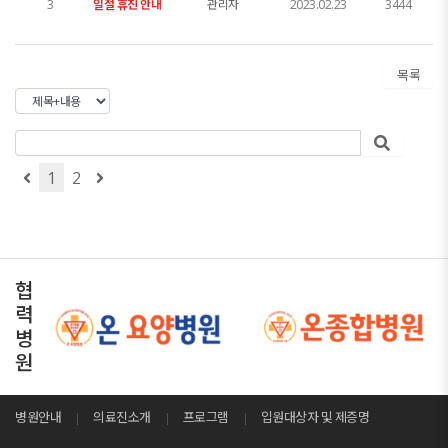
3
일절 휴진 안내
관리자
2023.02.23
3444
목록
1
2
협
력
병
원
병원안내
의료진소개
프로그램
입원대상자 및 제증명