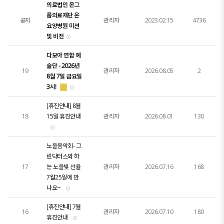
의료법인 온그
룹의료재단 온
공지
관리자
2023.02.15
4736
요양병원 미션
및 비전
다모아 연합 예
술단 - 2026년
19
관리자
2026.08.05
2
8월 7일 금요일
3시!
[휴진안내] 8월
18
15일 휴진안내
관리자
2026.08.01
130
노을음악회- 그
린닥터스와 하
17
는 노을빛 선율
관리자
2026.07.16
168
7월25일에 만
나요~
[휴진안내] 7월
16
관리자
2026.07.10
180
휴진안내