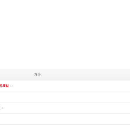
제목
 목요일
전