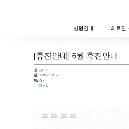
메뉴 건너뛰기
병원안내
의료진 
[휴진안내] 6월 휴진안내
관리자
May 25, 2026
297
첨부 1