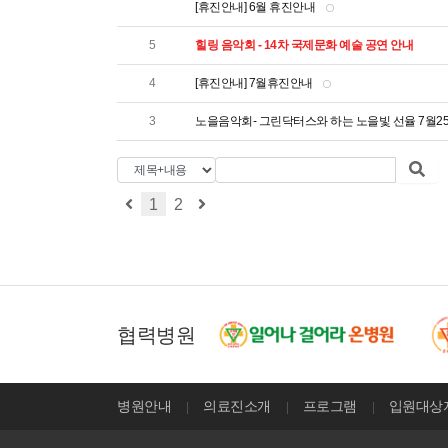
[휴진안내] 6월 휴진안내
5
힐링 음악회 - 14차 국제문화 예술 공연 안내
4
[휴진안내] 7월휴진안내
3
노을음악회- 그린닥터스와 하는 노을빛 선율 7월2
1
2
협력병원
병원안내
의료진소개
프로그램
입원대상자