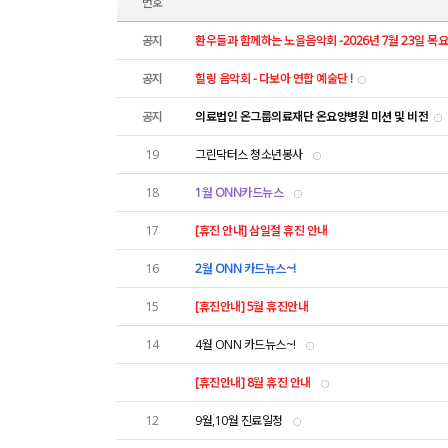
번호
공지
환우들과 함께하는 노을음악회 -2026년 7월 23일 목
공지
힐링 음악회 - 다보아 연합 예술단 !
공지
의료법인 온그룹의료재단 온요양병원 미션 및 비전
19
그린닥터스 청소년봉사
18
1월 ONN카드뉴스
17
[휴진 안내] 삼일절 휴진 안내
16
2월 ONN 카드뉴스~!
15
[휴진안내] 5월 휴진안내
14
4월 ONN 카드뉴스~!
[휴진안내] 8월 휴진 안내
12
9월,10월 진료일정