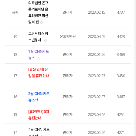
의료법인 온그
룹의료재단 온
공지
관리자
2023.02.15
4737
요양병원 미션
및 비전
그린닥터스 청
19
온요양병원
2020.04.01
4429
소년봉사
1월 ONN카드
18
관리자
2023.01.26
3469
뉴스
[휴진 안내] 삼
17
일절 휴진 안내
관리자
2023.02.23
3450
2월 ONN 카드
16
관리자
2023.02.27
3467
뉴스~!
[휴진안내] 5월
15
관리자
2023.04.26
4251
휴진안내
4월 ONN 카드
14
관리자
2023.05.04
4271
뉴스~!