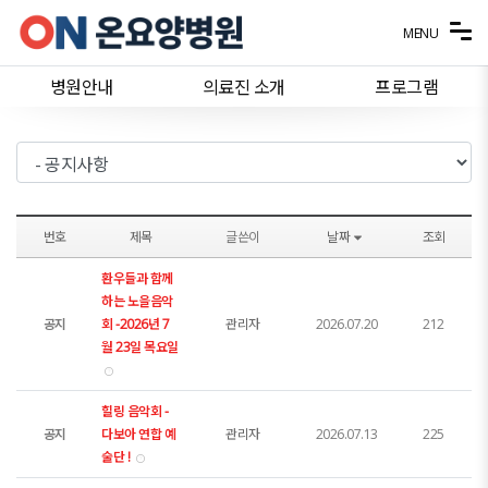
메뉴 건너뛰기
MENU
병원안내
의료진 소개
프로그램
번호
제목
글쓴이
날짜
조회
환우들과 함께
하는 노을음악
공지
회 -2026년 7
관리자
2026.07.20
212
월 23일 목요일
힐링 음악회 -
공지
다보아 연합 예
관리자
2026.07.13
225
술단 !