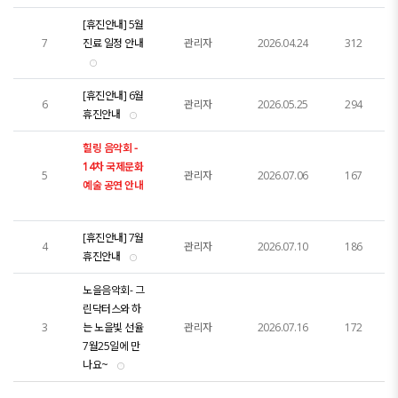
[휴진안내] 5월
7
진료 일정 안내
관리자
2026.04.24
312
[휴진안내] 6월
6
관리자
2026.05.25
294
휴진안내
힐링 음악회 -
14차 국제문화
5
관리자
2026.07.06
167
예술 공연 안내
[휴진안내] 7월
4
관리자
2026.07.10
186
휴진안내
노을음악회- 그
린닥터스와 하
3
는 노을빛 선율
관리자
2026.07.16
172
7월25일에 만
나요~