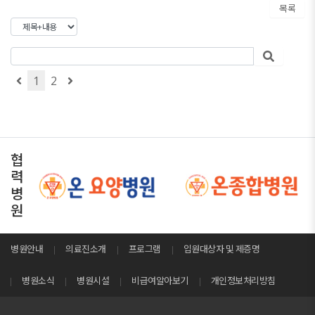
목록
1
2
협
력
병
원
병원안내
의료진소개
프로그램
입원대상자 및 제증명
병원소식
병원시설
비급여알아보기
개인정보처리방침