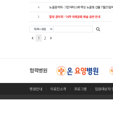
4
노을음악회- 그린닥터스와 하는 노을빛 선율 7월25일
3
힐링 음악회 - 14차 국제문화 예술 공연 안내
1
2
협력병원
병원안내
의료진소개
프로그램
입원대상자 
온 요양병원
부산 부산진구 가야대로 721 [지번] 당감동 966 / 연락처 : 0