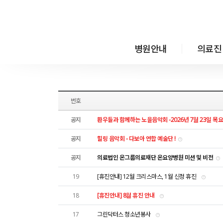
메뉴 건너뛰기
병원안내
의료진
번호
공지
환우들과 함께하는 노을음악회 -2026년 7월 23일 목
공지
힐링 음악회 - 다보아 연합 예술단 !
공지
의료법인 온그룹의료재단 온요양병원 미션 및 비전
19
[휴진안내] 12월 크리스마스, 1월 신정 휴진
18
[휴진안내] 8월 휴진 안내
17
그린닥터스 청소년봉사