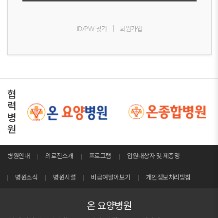
|
ID/PW 찾기
회원가입
협
력
병
원
병원안내
의료진소개
프로그램
입원대상자 및 제증명
병원소식
병원시설
비급여알아보기
개인정보처리방침
온 요양병원