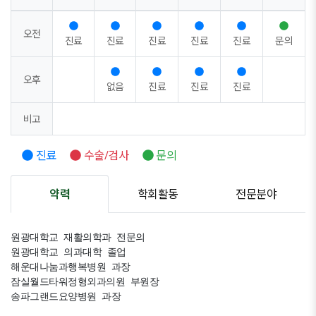
오전
진료
진료
진료
진료
진료
문의
오후
없음
진료
진료
진료
비고
진료
수술/검사
문의
약력
학회활동
전문분야
원광대학교 재활의학과 전문의

원광대학교 의과대학 졸업

해운대나눔과행복병원 과장

잠실월드타워정형외과의원 부원장

송파그랜드요양병원 과장