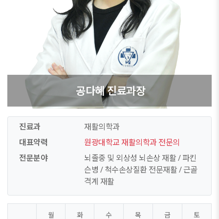
공다혜 진료과장
진료과
재활의학과
대표약력
원광대학교 재활의학과 전문의
전문분야
뇌졸중 및 외상성 뇌손상 재활 / 파킨
슨병 / 척수손상질환 전문재활 / 근골
격계 재활
월
화
수
목
금
토