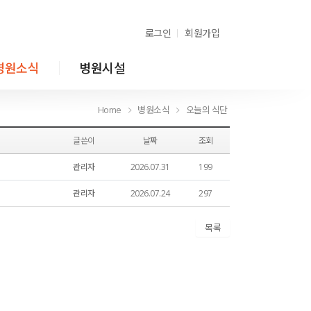
로그인
회원가입
병원소식
병원시설
Home
병원소식
오늘의 식단
Home
병원소식
오늘의 식단
글쓴이
날짜
조회
관리자
2026.07.31
199
관리자
2026.07.24
297
목록