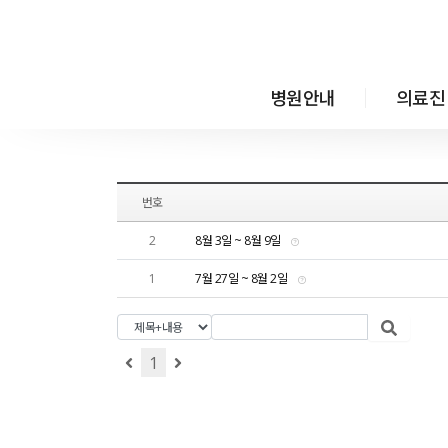
메뉴 건너뛰기
병원안내
의료진
번호
2
8월 3일 ~ 8월 9일
1
7월 27일 ~ 8월 2일
1