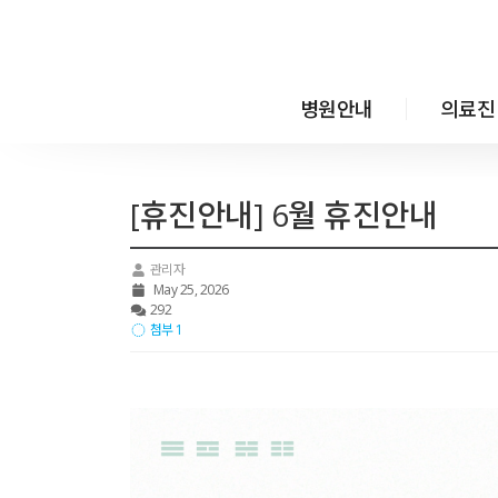
메뉴 건너뛰기
병원안내
의료진
[휴진안내] 6월 휴진안내
관리자
May 25, 2026
292
첨부 1