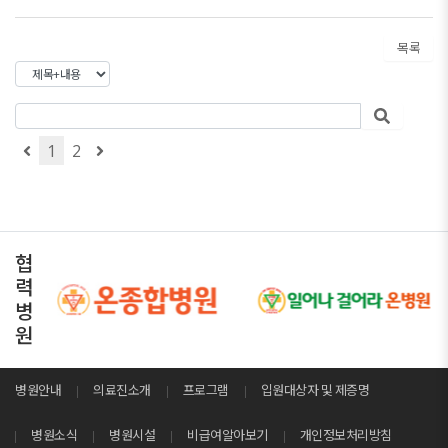
목록
1
2
협
력
병
원
병원안내
의료진소개
프로그램
입원대상자 및 제증명
병원소식
병원시설
비급여알아보기
개인정보처리방침