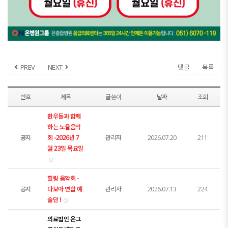
PREV
NEXT
댓글
목록
번호
제목
글쓴이
날짜
조회
환우들과 함께
하는 노을음악
공지
회 -2026년 7
관리자
2026.07.20
211
월 23일 목요일
힐링 음악회 -
공지
다보아 연합 예
관리자
2026.07.13
224
술단 !
의료법인 온그