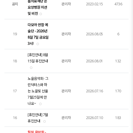
룹의료재단 온
공지
관리자
2023.02.15
4736
요양병원 미션
및 비전
다모아 연합 예
술단 - 2026년
19
관리자
2026.08.05
6
8월 7일 금요일
3시!
[휴진안내] 8월
18
15일 휴진안내
관리자
2026.08.01
132
노을음악회- 그
린닥터스와 하
17
는 노을빛 선율
관리자
2026.07.16
170
7월25일에 만
나요~
[휴진안내] 7월
16
관리자
2026.07.10
183
휴진안내
힐링 음악회 -